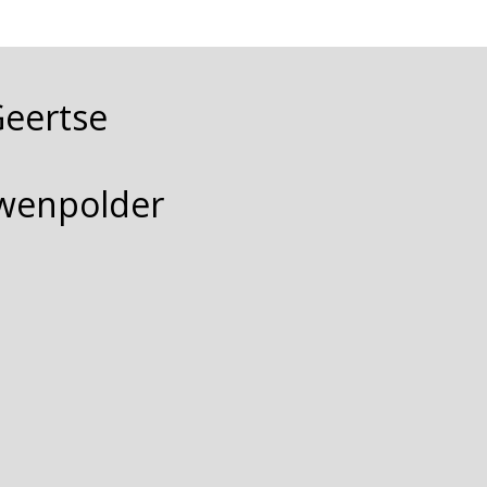
Geertse
wenpolder