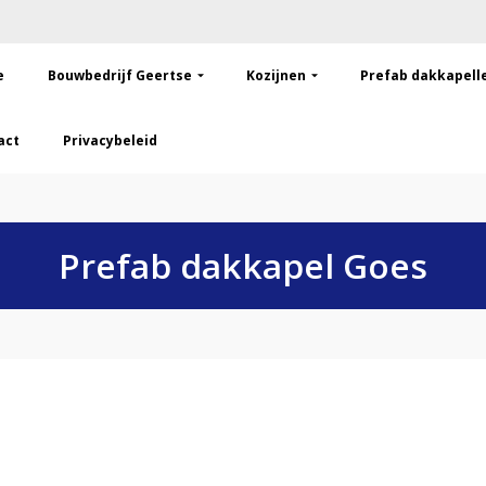
e
Bouwbedrijf Geertse
Kozijnen
Prefab dakkapell
act
Privacybeleid
Prefab dakkapel Goes