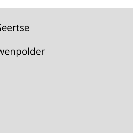
Geertse
wenpolder