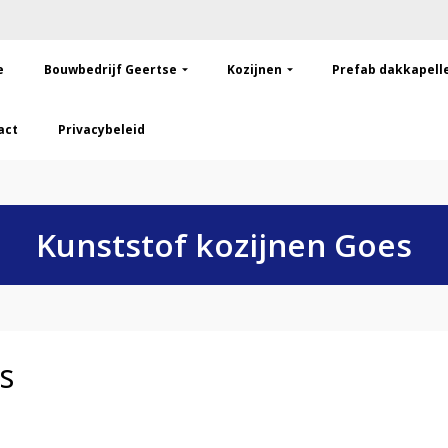
e
Bouwbedrijf Geertse
Kozijnen
Prefab dakkapell
act
Privacybeleid
Kunststof kozijnen Goes
s