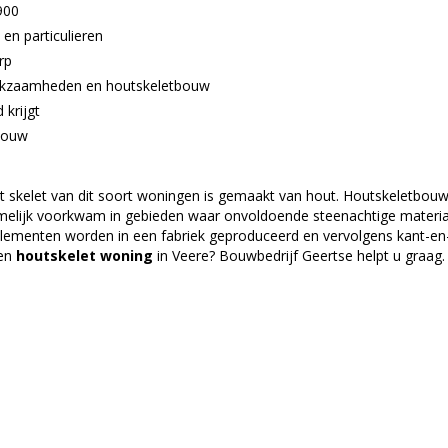
900
n particulieren
rp
werkzaamheden en houtskeletbouw
 krijgt
 bouw
 het skelet van dit soort woningen is gemaakt van hout. Houtskelet
elijk voorkwam in gebieden waar onvoldoende steenachtige materia
lementen worden in een fabriek geproduceerd en vervolgens kant-en-
en
houtskelet
woning
in Veere? Bouwbedrijf Geertse helpt u graag.