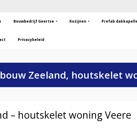
e
Bouwbedrijf Geertse
Kozijnen
Prefab dakkapell
act
Privacybeleid
bouw Zeeland, houtskelet w
d – houtskelet woning Veere