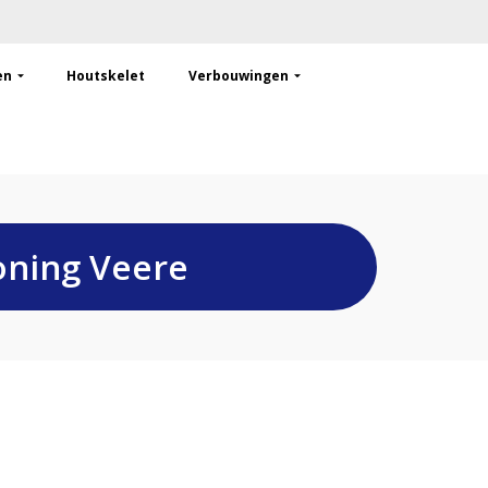
en
Houtskelet
Verbouwingen
oning Veere