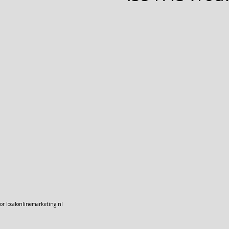
oor
localonlinemarketing.nl